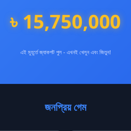
৳ 15,750,000
এই মুহূর্তে জ্যাকপট পুল - এখনই খেলুন এবং জিতুন!
জনপ্রিয় গেম