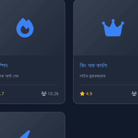
্পিন
কিং অফ কার্ডস
সিক স্লট গেম
লাইভ ব্ল্যাকজ্যাক
10.2k
.7
4.9