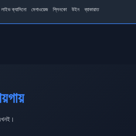
লাইভ ক্যাসিনো
মেগাওয়েজ
প্লিনকো
উইন
ব্যাকারাত
়গায়
 এখনই।