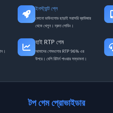
ইনস্ট্যান্ট প্লে
কোনো ডাউনলোড ছাড়াই সরাসরি ব্রাউজার
থেকে খেলুন। দ্রুত লোডিং।
হাই RTP গেম
পান।
আমাদের গেমগুলোর RTP 96% এর
উপরে। বেশি রিটার্ন পাওয়ার সম্ভাবনা।
টপ গেম প্রোভাইডার