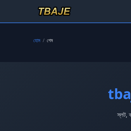
হোম
গেম
tbaj
স্লট,