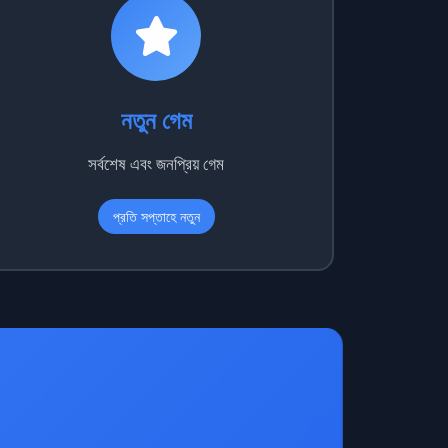
নতুন গেম
সর্বশেষ এবং জনপ্রিয় গেম
প্রতি সপ্তাহে নতুন