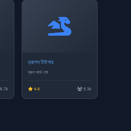
ড্রাগন টাইগার
দ্রুত কার্ড গেম
8.7k
9.3k
4.6