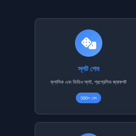
স্লট গেম
ক্লাসিক এবং ভিডিও স্লট, প্রগ্রেসিভ জ্যাকপট
500+ গেম